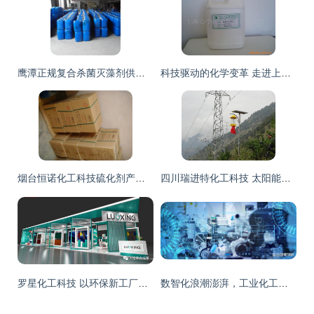
鹰潭正规复合杀菌灭藻剂供应商推荐 化工科技企业的专业之选
科技驱动的化学变革 走进上海心宇化工科技的未来之路
烟台恒诺化工科技硫化剂产品列表解析
四川瑞进特化工科技 太阳能灯产品目录与技术创新
罗星化工科技 以环保新工厂与创新产品，诚邀您莅临中国最大皮革展e5b7a
数智化浪潮澎湃，工业化工企业以科技引擎驱动卓越绩效