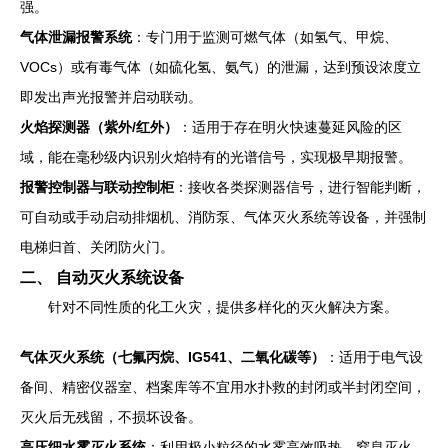
强。
气体泄漏报警系统
：专门用于监测可燃气体（如氢气、甲烷、
VOCs）或有毒气体（如硫化氢、氨气）的泄漏，达到预设浓度立
即发出声光报警并启动联动。
火焰探测器（紫外/红外）
：适用于存在明火快速蔓延风险的区
域，能在毫秒级内识别火焰特有的光谱信号，实现极早期报警。
报警控制器与联动控制柜
：接收各类探测器信号，进行智能判断，
可自动或手动启动排烟机、消防泵、气体灭火系统等设备，并强制
电梯归首、关闭防火门。
二、 自动灭火系统设备
针对不同性质的化工火灾，提供多样化的灭火解决方案。
气体灭火系统（七氟丙烷、IG541、二氧化碳等）
：适用于电气设
备间、精密仪器室、档案库等不宜用水扑救的封闭或半封闭空间，
灭火后无残留，不损坏设备。
高压细水雾灭火系统
：利用极小粒径的水雾高效吸热、窒息灭火，