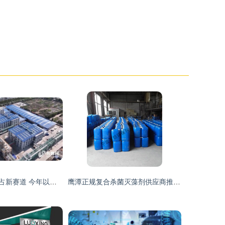
德州延链扩群抢占新赛道 今年以来实施125个高端化工项目 驱动化工科技升级
鹰潭正规复合杀菌灭藻剂供应商推荐 化工科技企业的专业之选