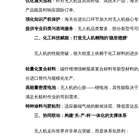
优化通关流程
：针对无人机这类高价值、高技术产品，海关
产品能及时响应国际订单。
强化知识产权保护
：海关在进出口环节加大对无人机核心专
提供专业归类与咨询服务
：无人机品类繁多，部分新型号可
二、化工科技赋能：打造无人机翱翔的‘隐形翅膀’
无人机的性能突破，很大程度上依赖于化工材料的进步
轻量化复合材料
：碳纤维增强树脂基复合材料等新型材料的
分进口替代与规模化生产。
高能量密度电池
：无人机的心脏——锂电池，其性能取决于
满足长航时作业的苛刻需求。
特种涂料与胶粘剂
：适应极端气候的耐候涂层、降低雷达反
三、协同联动：构建‘关-产-科’一体化的支撑体系
无人机走向世界并非单点突破，而是体系化胜利：